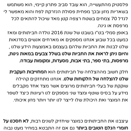
פלסטיק מהתעשייה, הוא עובד סביב פתרון קיימי, הוא משתמש
בשאריות מזון ובכך מפחית פסולת הנזרקת לפח והוא מאפשר לי
לגדל 70 צמחים בשטח רצפה קטן מאד שיכול להתאים לכל
מרפסת או גינה.
באופן סמלי בט"ו בשבט של שנת 2016 נולדה חביתותים ומאז
כמעט בכל שבוע אנחנו מספקים או מארחים אנשים בסדנאות
שלנו לבנות את החביות שלהם בעצמם באמצעות הידע שלנו ,
והיום
ניתן לראות את החביות שלנו בשלל צבעים במאות גינות,
מרפסות, בתי ספר, בתי אבות, מסעדות, ומקומות עבודה.
חלק חשוב מההצלחה של חביתותים הוא
המחוייבות העקבית
שלנו להצלחה של הלקוחות שלנו.
אנחנו מתחזקים קהילה
שוקקת של בעלי חביתותים מרוצים אשר מצד אחד מקבלים
מידע על בסיס שוטף ומצד שני מספקים לנו רעיונות כיצד לשפר
את המוצר ואת היכולת שלו לייצר לנו יותר ויותר מזון איכותי.
עיצבנו את החביתותים כמוצר שיחזיק לשנים רבות,
לא חסכנו על
חומרי הגלם הטובים ביותר
גם אם זה התבטא במחיר מעט גבוה