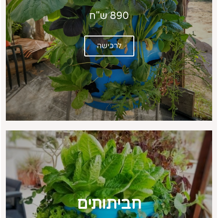
890 ש"ח
לרכישה
חביתותים