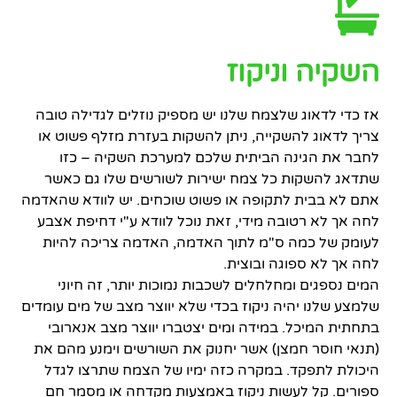
השקיה וניקוז
אז כדי לדאוג שלצמח שלנו יש מספיק נוזלים לגדילה טובה
צריך לדאוג להשקייה, ניתן להשקות בעזרת מזלף פשוט או
לחבר את הגינה הביתית שלכם למערכת השקיה – כזו
שתדאג להשקות כל צמח ישירות לשורשים שלו גם כאשר
אתם לא בבית לתקופה או פשוט שוכחים. יש לוודא שהאדמה
לחה אך לא רטובה מידי, זאת נוכל לוודא ע"י דחיפת אצבע
לעומק של כמה ס"מ לתוך האדמה, האדמה צריכה להיות
לחה אך לא ספוגה ובוצית.
המים נספגים ומחלחלים לשכבות נמוכות יותר, זה חיוני
שלמצע שלנו יהיה ניקוז בכדי שלא יווצר מצב של מים עומדים
בתחתית המיכל. במידה ומים יצטברו יווצר מצב אנארובי
(תנאי חוסר חמצן) אשר יחנוק את השורשים וימנע מהם את
היכולת לתפקד. במקרה כזה ימיו של הצמח שתרצו לגדל
ספורים. קל לעשות ניקוז באמצעות מקדחה או מסמר חם