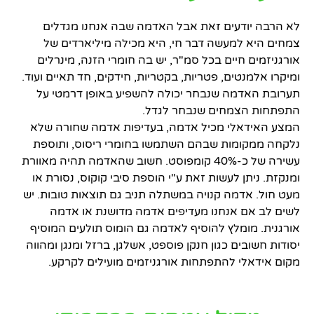
לא הרבה יודעים זאת אבל האדמה שבה אנחנו מגדלים
צמחים היא למעשה דבר חי, היא מכילה מיליארדים של
אורגניזמים חיים בכל סמ"ר, יש בה חומרי הזנה, מינרלים
ומיקרו אלמנטים, פטריות, בקטריות, חידקים, חד תאיים ועוד.
תערובת האדמה שנבחר יכולה להשפיע באופן דרמטי על
התפתחות הצמחים שנבחר לגדל.
המצע האידאלי מכיל אדמה, בעדיפות אדמה שחורה שלא
נלקחה ממקומות שבהם השתמשו בחומרי ריסוס, ותוספת
עשירה של כ-40% קומפוסט. חשוב שהאדמה תהיה מאוורת
ומנקזת. ניתן לעשות זאת ע"י הוספת סיבי קוקוס, נסורת או
מעט חול. אדמה קנויה במשתלה תניב גם תוצאות טובות. יש
לשים לב אם אנחנו מעדיפים אדמה מדושנת או אדמה
אורגנית. מומלץ להוסיף לאדמה גם הומוס תולעים המוסיף
יסודות חשובים כגון חנקן פוספט, אשלגן, ברזל ומנגן ומהווה
מקום אידאלי להתפתחות אורגניזמים מועילים לקרקע.