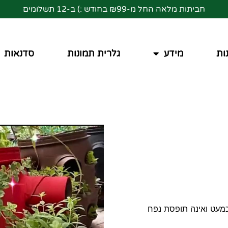
חביתות מלאה החל מ-₪99 בחודש :) ב-12 תשלומים
ות
מידע
גלרית תמונות
סדנאות
כמעט ואינה תופסת נפח