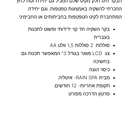
הבקר הינו חלק מקיט שלם המכיל גם יחידת וסת לחץ
ההכרחי להשקיה באמצעות טפטפות, וגם יחידה
המתחברת לקיט הטפטפות בחביתותים או החבימיני.
בקר השקיה חד קוי ידידותי ופשוט לתכנות
בעברית
סוללות: 2 סוללות 1,5 וולט AA
צג LCD מואר בגודל 3" המאפשר תכנות גם
בחשיכה
כיסוי הגנה
מבית RAIN SPA- איטליה.
תקופת אחריות- 12 חודשים.
סרטון הדרכה מפורט