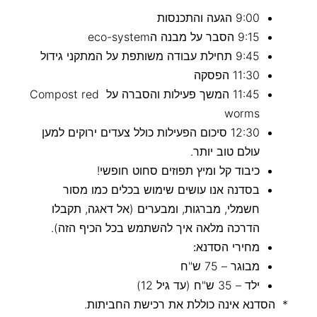
9:00 הגעה והתכנסות
9:15 הסבר על מבנה הeco-system
9:45 תחילת עבודה משותפת על המתקני גידול
11:30 הפסקה
11:45 המשך פעילות והסברה על Compost red
worms
12:30 סיכום הפעילות כולל צעדים ירוקים למען
עולם טוב יותר.
כיבוד קל ומיץ תפוזים סחוט חופשי!
בסדנה אנו עושים שימוש בכלים כמו מסור
חשמלי, מברגות, ומבערים (אל דאגה, תקבלו
הדרכה מלאה איך להשתמש בכל הכיף הזה).
מחירי הסדנא:
מבוגר – 75 ש"ח
ילד – 35 ש"ח (עד גיל 12)
* הסדנא אינה כוללת את רכישת החביתות.